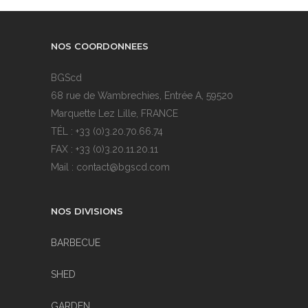
NOS COORDONNEES
BGScd
68 rue de Wambrechies, Entrée A, 59520
Marquette Lez Lille, FRANCE
TÉL : +33 (0)3.20.70.66.74
FAX : +33 (0)3.20.11.20.11
Mail : contact@bgscd.com
NOS DIVISIONS
BARBECUE
SHED
GARDEN