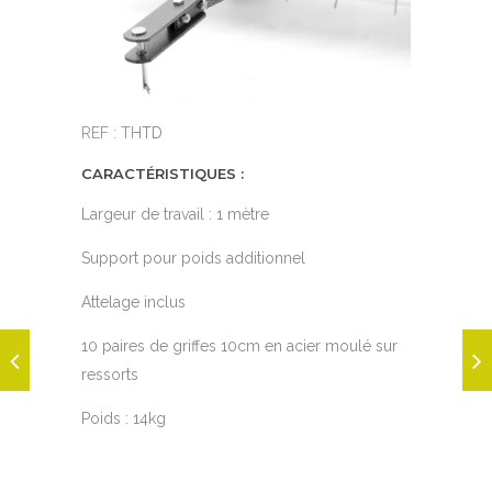
REF : THTD
REF : THTD
CARACTÉRISTIQUES :
Largeur de travail : 1 mètre
Support pour poids additionnel
Attelage inclus
10 paires de griffes 10cm en acier moulé sur
ressorts
Poids : 14kg