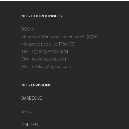
NOS COORDONNEES
BGScd
68 rue de Wambrechies, Entrée A, 59520
Marquette Lez Lille, FRANCE
TÉL : +33 (0)3.20.70.66.74
FAX : +33 (0)3.20.11.20.11
Mail : contact@bgscd.com
NOS DIVISIONS
BARBECUE
SHED
GARDEN