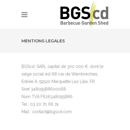
MENTIONS LEGALES
BGScd, SARL capital de 300 000 €, dont le
siège social est 68 rue de Wambrechies,
Entrée A, 59520 Marquette Lez Lille, FR.
Siret 34809588600068
Num TVA FR26348095886
Tel : 03 20 70 66 74
Mail : contact@bgscd.com