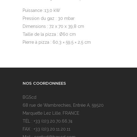
Puissance :13,0 kW
Pression du gaz : 30 mbar
Dimensions : 72 x 70 x 39,8 cm
Taille de la pizza : Ø60 cm
Pierre à pizza : 60,3 × 59,5 × 2,5 cm
NOS COORDONNEES
BGScd
68 rue de Wambrechies, Entrée A, 59520
Marquette Lez Lille, FRANCE
TÉL : +33 (0)3.20.70.66.74
FAX : +33 (0)3.20.11.20.11