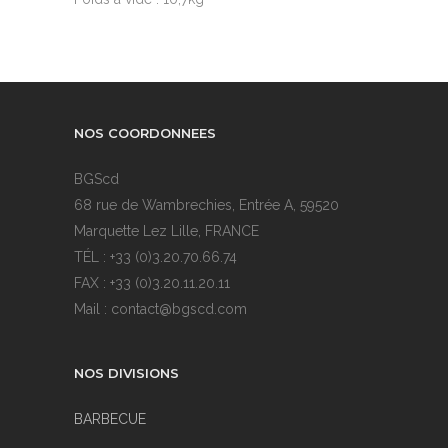
NOS COORDONNEES
BGScd
68 rue de Wambrechies, Entrée A, 59520
Marquette Lez Lille, FRANCE
TÉL : +33 (0)3.20.70.66.74
FAX : +33 (0)3.20.11.20.11
Mail : contact@bgscd.com
NOS DIVISIONS
BARBECUE