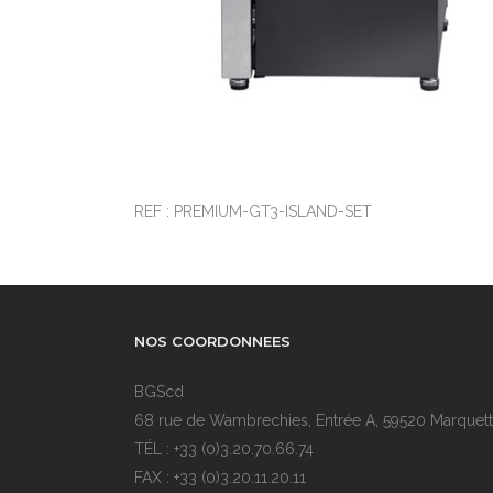
REF : PREMIUM-GT3-ISLAND-SET
NOS COORDONNEES
BGScd
68 rue de Wambrechies, Entrée A, 59520 Marquett
TÉL : +33 (0)3.20.70.66.74
FAX : +33 (0)3.20.11.20.11