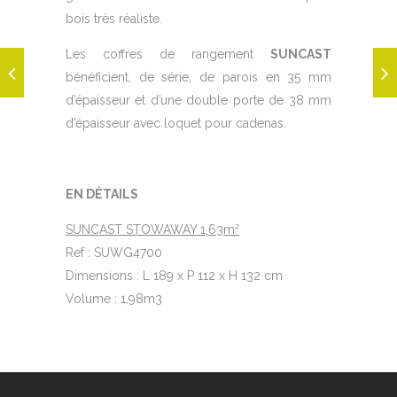
bois très réaliste.
Les coffres de rangement
SUNCAST
bénéficient, de série, de parois en 35 mm
d’épaisseur et d’une double porte de 38 mm
d’épaisseur avec loquet pour cadenas.
EN DÉTAILS
SUNCAST STOWAWAY 1,63m²
Ref : SUWG4700
Dimensions : L 189 x P 112 x H 132 cm
Volume : 1,98m3